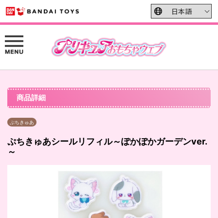
商品詳細
ぷちきゅあ
ぷちきゅあシールリフィル～ぽかぽかガーデンver.
～