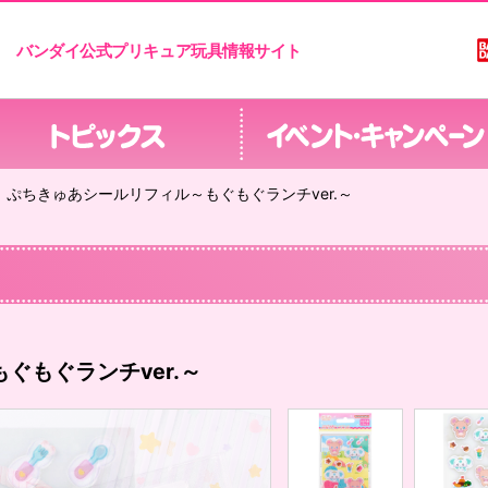
バンダイ公式プリキュア玩具情報サイト
ぷちきゅあシールリフィル～もぐもぐランチver.～
ぐもぐランチver.～