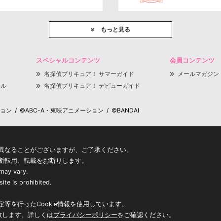
もっと見る
スペシャルコンテンツ
会員コンテンツ
名探偵プリキュア！ サマーガイド
メールマガジン
ャル
名探偵プリキュア！ デビューガイド
 / ©ABC-A・東映アニメーション / ©BANDAI
異なることがございますが、ご了承ください。
断転用、転載をお断りします。
 may vary.
ite is prohibited.
等を行ったCookie情報を使用しています。
致します。詳しくは
プライバシーポリシー
をご確認ください。