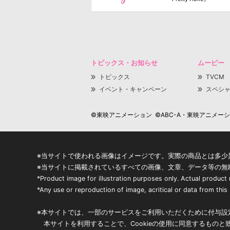
トピックス・お知らせ
ムービー
トピックス
TVCM
イベント・キャンペーン
スペシ
©東映アニメーション ©ABC-A・東映アニメーション
※当サイトで使われる画像はイメージです。実際の商品とは多少
※当サイトに掲載されているすべての画像、文章、データ等の無
*Product image for illustration purposes only. Actual product
*Any use or reproduction of image, acritical or data from this s
※本サイトでは、一部のサービスをご利用いただくために付与設定
本サイトを利用することで、Cookieの使用に同意するものと