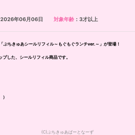
2026年06月06日
対象年齢
：3才以上
」より、「ぷちきゅあシールリフィル～もぐもぐランチver.～」が登場！
ップした、シールリフィル商品です。
。）
(C)ぷちきゅあぱーとなーず