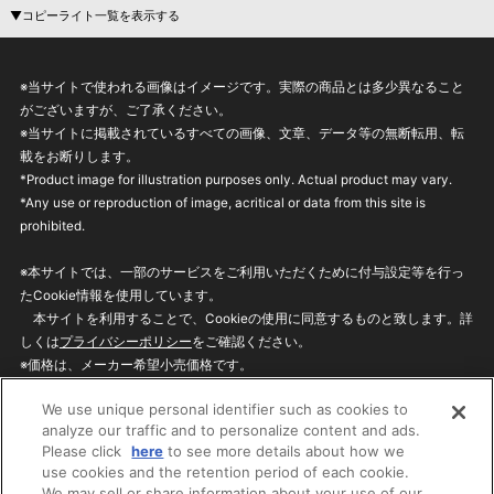
▼コピーライト一覧を表示する
※当サイトで使われる画像はイメージです。実際の商品とは多少異なること
がございますが、ご了承ください。
※当サイトに掲載されているすべての画像、文章、データ等の無断転用、転
載をお断りします。
*Product image for illustration purposes only. Actual product may vary.
*Any use or reproduction of image, acritical or data from this site is
prohibited.
※本サイトでは、一部のサービスをご利用いただくために付与設定等を行っ
たCookie情報を使用しています。
本サイトを利用することで、Cookieの使用に同意するものと致します。詳
しくは
プライバシーポリシー
をご確認ください。
※価格は、メーカー希望小売価格です。
※商品名・発売日・価格などこのホームページの情報は変更になる場合がご
We use unique personal identifier such as cookies to
ざいますのでご了承ください。
analyze our traffic and to personalize content and ads.
Please click
here
to see more details about how we
use cookies and the retention period of each cookie.
privacypolicy
Do Not Sell or Share My
We may sell or share information about your use of our