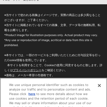
※当サイトで使われる画像はイメージです。実際の商品とは多少異なること
がございますが、ご了承ください。
※当サイトに掲載されているすべての画像、文章、データ等の無断転用、転
載をお断りします。
*Product image for illustration purposes only. Actual product may vary.
*Any use or reproduction of image, acritical or data from this site is
prohibited.
※本サイトでは、一部のサービスをご利用いただくために付与設定等を行っ
たCookie情報を使用しています。
本サイトを利用することで、Cookieの使用に同意するものと致します。詳
しくは
プライバシーポリシー
をご確認ください。
※価格は、メーカー希望小売価格です。
※商品名・発売日・価格などこのホームページの情報は変更になる場合がご
We use unique personal identifier such as cookies to
ざいますのでご了承ください。
analyze our traffic and to personalize content and ads.
Please click
here
to see more details about how we
use cookies and the retention period of each cookie.
privacypolicy
Do Not Sell or Share My
We may sell or share information about your use of our
Personal Information