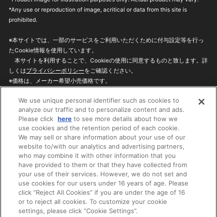
*Any use or reproduction of image, acritical or data from this site is
prohibited.
※本サイトでは、一部のサービスをご利用いただくために付与設定等を行っ
たCookie情報を使用しています。
本サイトを利用することで、Cookieの使用に同意するものと致します。詳
しくは
プライバシーポリシー
をご確認ください。
※価格は、メーカー希望小売価格です。
※商品名・発売日・価格などこのホームページの情報は変更になる場合がご
We use unique personal identifier such as cookies to
ざいますのでご了承ください。
analyze our traffic and to personalize content and ads.
Please click
here
to see more details about how we
use cookies and the retention period of each cookie.
privacypolicy
Do Not Sell or Share My
We may sell or share information about your use of our
Personal Information
website to/with our analytics and advertising partners,
ウェブサイトご利用条件
ソーシャルメディアポリシー
who may combine it with other information that you
個人情報保護方針
お問い合わせ
have provided to them or that they have collected from
your use of their services. However, we do not set and
use cookies for our users under 16 years of age. Please
click “Reject All Cookies” if you are under the age of 16
©BANDAI
or to reject all cookies. To customize your cookie
settings, please click “Cookie Settings”.