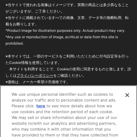
※当サイトで使われる画像はイメージです。実際の商品とは多少異なること
がございますが、ご了承ください。
※当サイトに掲載されているすべての画像、文章、データ等の無断転用、転
載をお断りします。
*Product image for illustration purposes only. Actual product may vary.
*Any use or reproduction of image, acritical or data from this site is
prohibited.
※本サイトでは、一部のサービスをご利用いただくために付与設定等を行っ
たCookie情報を使用しています。
本サイトを利用することで、Cookieの使用に同意するものと致します。詳
しくは
プライバシーポリシー
をご確認ください。
※価格は、メーカー希望小売価格です。
※商品名・発売日・価格などこのホームページの情報は変更になる場合がご
We use unique personal identifier such as cookies to
ざいますのでご了承ください。
analyze our traffic and to personalize content and ads.
Please click
here
to see more details about how we
use cookies and the retention period of each cookie.
privacypolicy
Do Not Sell or Share My
We may sell or share information about your use of our
Personal Information
website to/with our analytics and advertising partners,
ウェブサイトご利用条件
ソーシャルメディアポリシー
who may combine it with other information that you
個人情報保護方針
お問い合わせ
have provided to them or that they have collected from