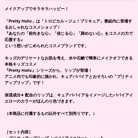
メイクアップでキラキラハッピー！
「Pretty Holic」は「トロピカル～ジュ！プリキュア」番組内に登場す
るおしゃれなコスメショップ！
『あなたの「前向きな心」「信じる心」「諦めない心」をコスメの力で
応援する』
という想いがこめられたコスメブランドです。
キッズのデリケートなお肌を考え、水や石鹸で簡単にメイクオフできる
本格キッズコスメ
『Pretty Holic』シリーズから、リップが登場！
アニメ内でも印象的に描かれ、キュアパパイアとおそろいの「プリティ
アップリップ」です！
保湿成分※ 配合のリップは、キュアパパイアをイメージしたパパイアイ
エローのカラーがほんのり色づきます。
（本商品に付属するもの以外すべて別売りです。）
［セット内容］