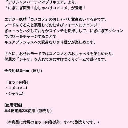
『デリシャスパーティ♡プリキュア』より、
「にぎにぎ変身！おしゃべりコメコメ」が登場！
エナジー妖精『コメコメ』のおしゃべり変身ぬいぐるみです。
フードをくるんと裏返しておむすびフォームにチェンジ！
ぎゅ～っとハグしておなかスイッチを長押しして、にぎにぎアクション
でパワーをチャージすることで
キュアプレシャスへの変身なりきり遊びが楽しめます。
さらに、おせわモードではコメコメとのおしゃべりを楽しめたり、
付属の「シャケ」を入れておむすびづくりゲームで遊べます。
全長約180mm（座り）
［セット内容］
・コメコメ…1
・シャケ…1
[使用電池]
単4乾電池2本使用（別売り）
（本商品に付属のセット内容以外、すべて別売りです。）