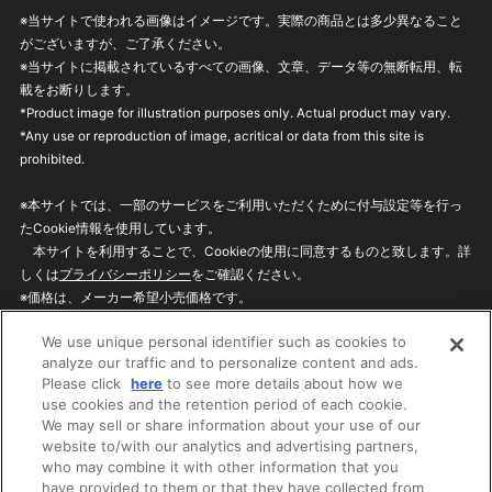
※当サイトで使われる画像はイメージです。実際の商品とは多少異なること
がございますが、ご了承ください。
※当サイトに掲載されているすべての画像、文章、データ等の無断転用、転
載をお断りします。
*Product image for illustration purposes only. Actual product may vary.
*Any use or reproduction of image, acritical or data from this site is
prohibited.
※本サイトでは、一部のサービスをご利用いただくために付与設定等を行っ
たCookie情報を使用しています。
本サイトを利用することで、Cookieの使用に同意するものと致します。詳
しくは
プライバシーポリシー
をご確認ください。
※価格は、メーカー希望小売価格です。
※商品名・発売日・価格などこのホームページの情報は変更になる場合がご
We use unique personal identifier such as cookies to
ざいますのでご了承ください。
analyze our traffic and to personalize content and ads.
Please click
here
to see more details about how we
use cookies and the retention period of each cookie.
privacypolicy
Do Not Sell or Share My
We may sell or share information about your use of our
Personal Information
website to/with our analytics and advertising partners,
ウェブサイトご利用条件
ソーシャルメディアポリシー
who may combine it with other information that you
個人情報保護方針
お問い合わせ
have provided to them or that they have collected from