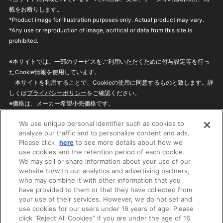
載をお断りします。
*Product image for illustration purposes only. Actual product may vary.
*Any use or reproduction of image, acritical or data from this site is
prohibited.
※本サイトでは、一部のサービスをご利用いただくために付与設定等を行っ
たCookie情報を使用しています。
本サイトを利用することで、Cookieの使用に同意するものと致します。詳
しくは
プライバシーポリシー
をご確認ください。
※価格は、メーカー希望小売価格です。
※商品名・発売日・価格などこのホームページの情報は変更になる場合がご
We use unique personal identifier such as cookies to
ざいますのでご了承ください。
analyze our traffic and to personalize content and ads.
Please click
here
to see more details about how we
use cookies and the retention period of each cookie.
privacypolicy
Do Not Sell or Share My
We may sell or share information about your use of our
Personal Information
website to/with our analytics and advertising partners,
ウェブサイトご利用条件
ソーシャルメディアポリシー
who may combine it with other information that you
個人情報保護方針
お問い合わせ
have provided to them or that they have collected from
your use of their services. However, we do not set and
use cookies for our users under 16 years of age. Please
click “Reject All Cookies” if you are under the age of 16
©BANDAI