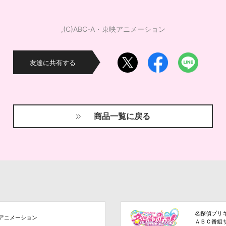
,(C)ABC-A・東映アニメーション
友達に共有する
商品一覧に戻る
名探偵プリ
アニメーション
ＡＢＣ番組