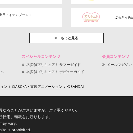
実用アイテムブランド
ぷちきゅあ
もっと見る
スペシャルコンテンツ
会員コンテンツ
名探偵プリキュア！ サマーガイド
メールマガジン
ャル
名探偵プリキュア！ デビューガイド
 / ©ABC-A・東映アニメーション / ©BANDAI
異なることがございますが、ご了承ください。
断転用、転載をお断りします。
 may vary.
ite is prohibited.