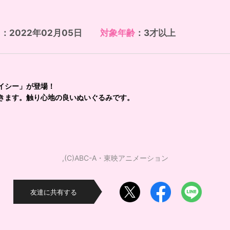
日
：2022年02月05日
対象年齢
：3才以上
、
イシー」が登場！
きます。触り心地の良いぬいぐるみです。
,(C)ABC-A・東映アニメーション
友達に共有する