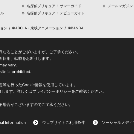
名探偵プリキュア！ サマーガイド
メールマガジン
ャル
名探偵プリキュア！ デビューガイド
 / ©ABC-A・東映アニメーション / ©BANDAI
異なることがございますが、ご了承ください。
断転用、転載をお断りします。
 may vary.
ite is prohibited.
等を行ったCookie情報を使用しています。
致します。詳しくは
プライバシーポリシー
をご確認ください。
る場合がございますのでご了承ください。
al Information
ウェブサイトご利用条件
ソーシャルメディ