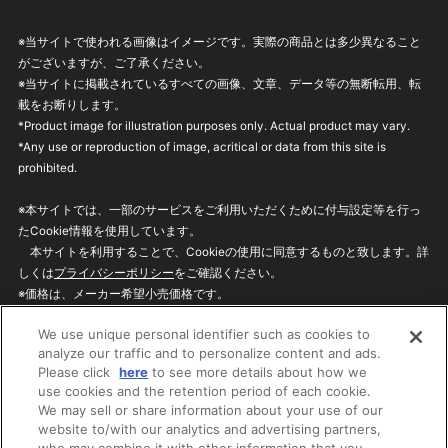
※当サイトで使われる画像はイメージです。実際の商品とは多少異なること
がございますが、ご了承ください。
※当サイトに掲載されているすべての画像、文章、データ等の無断転用、転
載をお断りします。
*Product image for illustration purposes only. Actual product may vary.
*Any use or reproduction of image, acritical or data from this site is
prohibited.
※本サイトでは、一部のサービスをご利用いただくために付与設定等を行っ
たCookie情報を使用しています。
本サイトを利用することで、Cookieの使用に同意するものと致します。詳
しくは
プライバシーポリシー
をご確認ください。
※価格は、メーカー希望小売価格です。
※商品名・発売日・価格などこのホームページの情報は変更になる場合がご
We use unique personal identifier such as cookies to
ざいますのでご了承ください。
analyze our traffic and to personalize content and ads.
Please click
here
to see more details about how we
use cookies and the retention period of each cookie.
privacypolicy
Do Not Sell or Share My
We may sell or share information about your use of our
Personal Information
website to/with our analytics and advertising partners,
ウェブサイトご利用条件
ソーシャルメディアポリシー