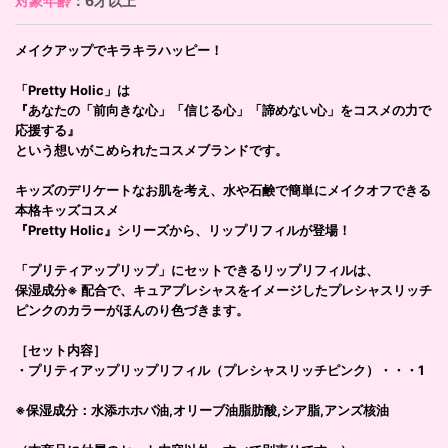
対象年齢
：6才以上
メイクアップでキラキラハッピー！
「Pretty Holic」は
『あなたの「前向きな心」「信じる心」「諦めない心」をコスメの力で
応援する』
という想いがこめられたコスメブランドです。
キッズのデリケートなお肌を考え、水や石鹸で簡単にメイクオフできる
本格キッズコスメ
『Pretty Holic』シリーズから、リップリフィルが登場！
「プリティアップリップ」にセットできるリップリフィルは、
保湿成分※ 配合で、キュアプレシャスをイメージしたプレシャスリッチ
ピンクのカラーがほんのり色づきます。
［セット内容］
・プリティアップリップリフィル（プレシャスリッチピンク）・・・1
※保湿成分：水添ホホバ油,オリーブ油脂肪酸,シア脂,アンズ核油