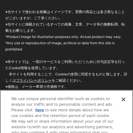
※当サイトで使われる画像はイメージです。実際の商品とは多少異なること
がございますが、ご了承ください。
※当サイトに掲載されているすべての画像、文章、データ等の無断転用、転
載をお断りします。
*Product image for illustration purposes only. Actual product may vary.
*Any use or reproduction of image, acritical or data from this site is
prohibited.
※本サイトでは、一部のサービスをご利用いただくために付与設定等を行っ
たCookie情報を使用しています。
本サイトを利用することで、Cookieの使用に同意するものと致します。詳
しくは
プライバシーポリシー
をご確認ください。
※価格は、メーカー希望小売価格です。
※商品名・発売日・価格などこのホームページの情報は変更になる場合がご
We use unique personal identifier such as cookies to
ざいますのでご了承ください。
analyze our traffic and to personalize content and ads.
Please click
here
to see more details about how we
use cookies and the retention period of each cookie.
privacypolicy
Do Not Sell or Share My
We may sell or share information about your use of our
Personal Information
website to/with our analytics and advertising partners,
ウェブサイトご利用条件
ソーシャルメディアポリシー
who may combine it with other information that you