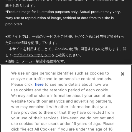
載をお断りします。
*Product image for illustration purposes only. Actual product may vary.
*Any use or reproduction of image, acritical or data from this site is
prohibited.
※本サイトでは、一部のサービスをご利用いただくために付与設定等を行っ
たCookie情報を使用しています。
本サイトを利用することで、Cookieの使用に同意するものと致します。詳
しくは
プライバシーポリシー
をご確認ください。
※価格は、メーカー希望小売価格です。
※商品名・発売日・価格などこのホームページの情報は変更になる場合がご
We use unique personal identifier such as cookies to
ざいますのでご了承ください。
analyze our traffic and to personalize content and ads.
Please click
here
to see more details about how we
use cookies and the retention period of each cookie.
privacypolicy
Do Not Sell or Share My
We may sell or share information about your use of our
Personal Information
website to/with our analytics and advertising partners,
ウェブサイトご利用条件
ソーシャルメディアポリシー
who may combine it with other information that you
個人情報保護方針
お問い合わせ
have provided to them or that they have collected from
your use of their services. However, we do not set and
use cookies for our users under 16 years of age. Please
click “Reject All Cookies” if you are under the age of 16
©BANDAI