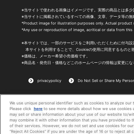
※当サイトで使われる画像はイメージです。実際の商品とは多少
※当サイトに掲載されているすべての画像、文章、データ等の無
*Product image for illustration purposes only. Actual product
*Any use or reproduction of image, acritical or data from this s
※本サイトでは、一部のサービスをご利用いただくために付与設定
本サイトを利用することで、Cookieの使用に同意するものと
※価格は、メーカー希望小売価格です。
※商品名・発売日・価格などこのホームページの情報は変更にな
privacypolicy
Do Not Sell or Share My Person
We use unique personal identifier such as cookies to analyze our t
Please click
here
to see more details about how we use cookies a
may sell or share information about your use of our website to/wi
may combine it with other information that you have provided to 
of their services. However, we do not set and use cookies for our
“Reject All Cookies” if you are under the age of 16 or to reject all