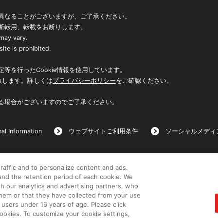
異なることがございますが、ご了承ください。
断転用、転載をお断りします。
 may vary.
ite is prohibited.
等を行ったCookie情報を使用しています。
致します。詳しくは
プライバシーポリシー
をご確認ください。
る場合がございますのでご了承ください。
al Information
ウェブサイトご利用条件
ソーシャルメディ
raffic and to personalize content and ads.
©BANDAI
nd the retention period of each cookie. We
th our analytics and advertising partners, who
them or that they have collected from your use
 users under 16 years of age. Please click
 cookies. To customize your cookie settings,
コピーライト一覧を表示する