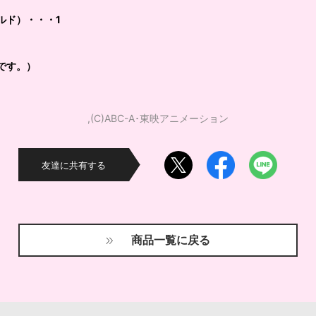
ルド）・・・1
です。）
,(C)ABC-A･東映アニメーション
友達に共有する
商品一覧に戻る