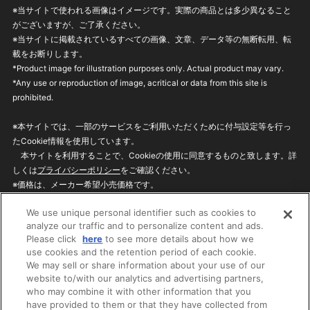
※当サイトで使われる画像はイメージです。実際の商品とは多少異なること
がございますが、ご了承ください。
※当サイトに掲載されているすべての画像、文章、データ等の無断転用、転
載をお断りします。
*Product image for illustration purposes only. Actual product may vary.
*Any use or reproduction of image, acritical or data from this site is
prohibited.
※本サイトでは、一部のサービスをご利用いただくために付与設定等を行っ
たCookie情報を使用しています。
本サイトを利用することで、Cookieの使用に同意するものと致します。詳
しくは
プライバシーポリシー
をご確認ください。
※価格は、メーカー希望小売価格です。
※商品名・発売日・価格などこのホームページの情報は変更になる場合がご
We use unique personal identifier such as cookies to
ざいますのでご了承ください。
analyze our traffic and to personalize content and ads.
Please click
here
to see more details about how we
use cookies and the retention period of each cookie.
privacypolicy
Do Not Sell or Share My
We may sell or share information about your use of our
Personal Information
website to/with our analytics and advertising partners,
ウェブサイトご利用条件
ソーシャルメディアポリシー
who may combine it with other information that you
個人情報保護方針
お問い合わせ
have provided to them or that they have collected from