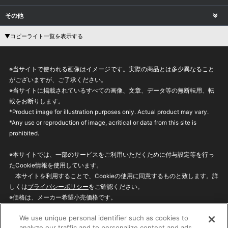
その他
▼コピーライト一覧を表示する
※当サイトで使われる画像はイメージです。実際の商品とは多少異なること
がございますが、ご了承ください。
※当サイトに掲載されているすべての画像、文章、データ等の無断転用、転
載をお断りします。
*Product image for illustration purposes only. Actual product may vary.
*Any use or reproduction of image, acritical or data from this site is
prohibited.
※本サイトでは、一部のサービスをご利用いただくために付与設定等を行っ
たCookie情報を使用しています。
本サイトを利用することで、Cookieの使用に同意するものと致します。詳
しくは
プライバシーポリシー
をご確認ください。
※価格は、メーカー希望小売価格です。
※商品名・発売日・価格などこのホームページの情報は変更になる場合がご
We use unique personal identifier such as cookies to
ざいますのでご了承ください。
analyze our traffic and to personalize content and ads.