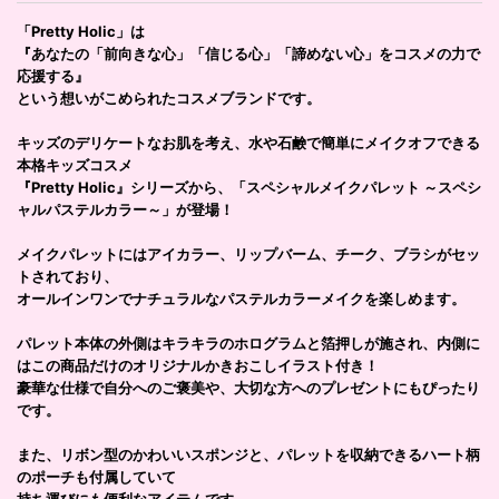
「Pretty Holic」は
『あなたの「前向きな心」「信じる心」「諦めない心」をコスメの力で
応援する』
という想いがこめられたコスメブランドです。
キッズのデリケートなお肌を考え、水や石鹸で簡単にメイクオフできる
本格キッズコスメ
『Pretty Holic』シリーズから、「スペシャルメイクパレット ～スペシ
ャルパステルカラー～」が登場！
メイクパレットにはアイカラー、リップバーム、チーク、ブラシがセッ
トされており、
オールインワンでナチュラルなパステルカラーメイクを楽しめます。
パレット本体の外側はキラキラのホログラムと箔押しが施され、内側に
はこの商品だけのオリジナルかきおこしイラスト付き！
豪華な仕様で自分へのご褒美や、大切な方へのプレゼントにもぴったり
です。
また、リボン型のかわいいスポンジと、パレットを収納できるハート柄
のポーチも付属していて