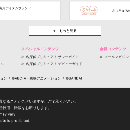
実用アイテムブランド
ぷちきゅあ
もっと見る
スペシャルコンテンツ
会員コンテンツ
名探偵プリキュア！ サマーガイド
メールマガジン
ャル
名探偵プリキュア！ デビューガイド
 / ©ABC-A・東映アニメーション / ©BANDAI
異なることがございますが、ご了承ください。
断転用、転載をお断りします。
 may vary.
ite is prohibited.