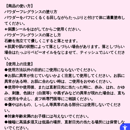
【商品の使い方】
パウダーフレグランスの塗り方
パウダーをパフにくるくる回しながらたっぷりと付けて体に適量塗布し
てください。
※保護シールをはがしてからご使用ください。
パウダーフレグランスの落とし方
石鹸を泡立てて優しくこすると落とせます。
※肌質や肌の状態によって落としづらい場合があります。落としづらい
場合はたっぷりベビーオイルをなじませて、ティッシュでふいてくださ
い。
【使用上の注意】
●使用方法以外の目的にご使用にならないでください。
●お肌に異常が生じていないかよく注意して使用してください。お肌に
異常がある時、お肌に合わない時は、ご使用をおやめください。
●使用中や使用後、または直射日光に当たった時に、赤み、はれ、かゆ
み、刺激、色抜け（白斑等）や黒ずみなどの異常が現れた場合は、直ち
に使用を中止し、皮フ科専門医等にご相談ください。
●傷やはれもの、しっしん等異常のある部分には使用しないでくださ
い。
●対象年齢未満のお子様には与えないでください。
●極端に高温多湿又は低温の場所、直射日光の当たる場所には保管しな
いでください。