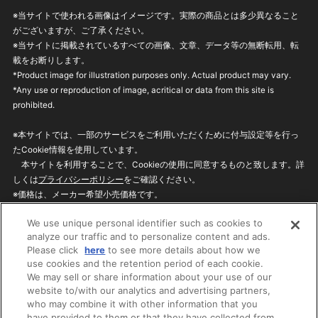
※当サイトで使われる画像はイメージです。実際の商品とは多少異なること
がございますが、ご了承ください。
※当サイトに掲載されているすべての画像、文章、データ等の無断転用、転
載をお断りします。
*Product image for illustration purposes only. Actual product may vary.
*Any use or reproduction of image, acritical or data from this site is
prohibited.
※本サイトでは、一部のサービスをご利用いただくために付与設定等を行っ
たCookie情報を使用しています。
本サイトを利用することで、Cookieの使用に同意するものと致します。詳
しくは
プライバシーポリシー
をご確認ください。
※価格は、メーカー希望小売価格です。
※商品名・発売日・価格などこのホームページの情報は変更になる場合がご
We use unique personal identifier such as cookies to
ざいますのでご了承ください。
analyze our traffic and to personalize content and ads.
Please click
here
to see more details about how we
use cookies and the retention period of each cookie.
privacypolicy
Do Not Sell or Share My
We may sell or share information about your use of our
Personal Information
website to/with our analytics and advertising partners,
ウェブサイトご利用条件
ソーシャルメディアポリシー
who may combine it with other information that you
個人情報保護方針
お問い合わせ
have provided to them or that they have collected from