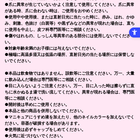
●爪に異常が生じていないかよく注意して使用してください。爪に異常
がある時、爪に合わない時は、ご使用をおやめください。
●使用中や使用後、または直射日光に当たった時に、赤み、はれ、かゆ
み、刺激、色抜け（白斑等）や黒ずみなどの異常が現れた場合は、直ち
に使用を中止し、皮フ科専門医等にご相談ください。
●傷やはれもの、しっしん等異常のある部分には使用しないでくださ
い。
●対象年齢未満のお子様には与えないでください。
●極端に高温多湿又は低温の場所、直射日光の当たる場所には保管しな
いでください。
●本品は飲食物ではありません。誤飲等にご注意ください。万一、大量
に飲み込んだ場合は専門医等にご相談ください。
●目に入らないようご注意ください。万一、目に入った時は擦らずに直
ちに水かぬるま湯で洗い流してください。異常が現れる場合は、専門医
等にご相談ください。
●開封後は早めにご使用ください。
●本品と他の商品を併用しないでください。
●マニキュアにうすめ液を加えたり、他のネイルカラーを加えないでく
ださい。容器が破損する場合があります。
●使用後は必ずキャップをしめてください。
●火気に近づけないでください。