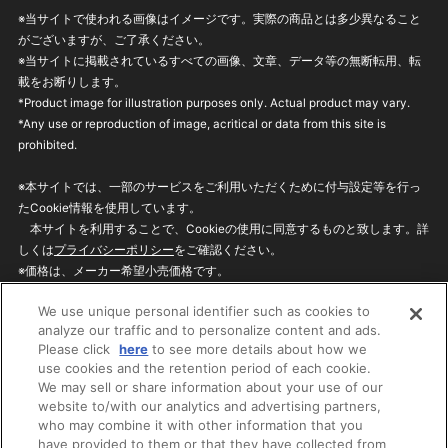
※当サイトで使われる画像はイメージです。実際の商品とは多少異なること
がございますが、ご了承ください。
※当サイトに掲載されているすべての画像、文章、データ等の無断転用、転
載をお断りします。
*Product image for illustration purposes only. Actual product may vary.
*Any use or reproduction of image, acritical or data from this site is
prohibited.
※本サイトでは、一部のサービスをご利用いただくために付与設定等を行っ
たCookie情報を使用しています。
本サイトを利用することで、Cookieの使用に同意するものと致します。詳
しくは
プライバシーポリシー
をご確認ください。
※価格は、メーカー希望小売価格です。
※商品名・発売日・価格などこのホームページの情報は変更になる場合がご
We use unique personal identifier such as cookies to
ざいますのでご了承ください。
analyze our traffic and to personalize content and ads.
Please click
here
to see more details about how we
use cookies and the retention period of each cookie.
privacypolicy
Do Not Sell or Share My
We may sell or share information about your use of our
Personal Information
website to/with our analytics and advertising partners,
ウェブサイトご利用条件
ソーシャルメディアポリシー
who may combine it with other information that you
個人情報保護方針
お問い合わせ
have provided to them or that they have collected from