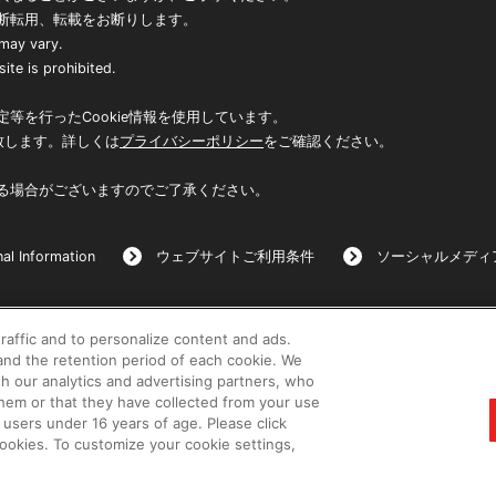
断転用、転載をお断りします。
 may vary.
ite is prohibited.
等を行ったCookie情報を使用しています。
致します。詳しくは
プライバシーポリシー
をご確認ください。
る場合がございますのでご了承ください。
al Information
ウェブサイトご利用条件
ソーシャルメディ
raffic and to personalize content and ads.
©BANDAI
nd the retention period of each cookie. We
th our analytics and advertising partners, who
them or that they have collected from your use
 users under 16 years of age. Please click
 cookies. To customize your cookie settings,
コピーライト一覧を表示する