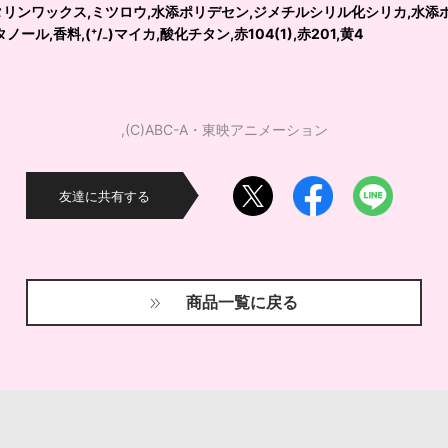
リンワックス,ミツロウ,水添ポリデセン,ジメチルシリル化シリカ,水添ホ
ル,香料,(⁺/₋)マイカ,酸化チタン,赤104(1),赤201,黄4
,(C)ABC-A・東映アニメーション
友達に共有する
商品一覧に戻る