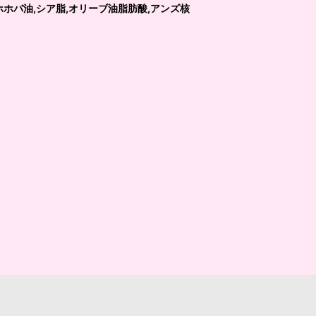
ホバ油,シア脂,オリーブ油脂肪酸,アンズ核