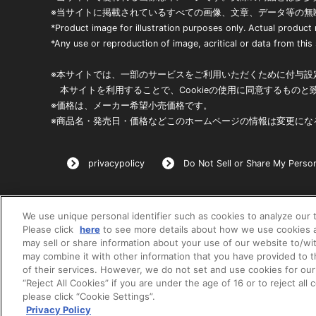
※当サイトに掲載されているすべての画像、文章、データ等の無
*Product image for illustration purposes only. Actual product
*Any use or reproduction of image, acritical or data from this s
※本サイトでは、一部のサービスをご利用いただくために付与設定
本サイトを利用することで、Cookieの使用に同意するものと
※価格は、メーカー希望小売価格です。
※商品名・発売日・価格などこのホームページの情報は変更にな
privacypolicy
Do Not Sell or Share My Person
We use unique personal identifier such as cookies to analyze our t
Please click
here
to see more details about how we use cookies a
may sell or share information about your use of our website to/wi
may combine it with other information that you have provided to 
of their services. However, we do not set and use cookies for our
“Reject All Cookies” if you are under the age of 16 or to reject all
please click “Cookie Settings”.
Privacy Policy