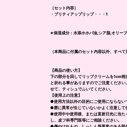
［セット内容］
・プリティアップリップ・・・1
※保湿成分：水添ホホバ油,シア脂,オリー
（本商品に付属のセット内容以外、すべて
【商品の使い方】
下の部分を回してリップクリームを1cm
と折れる事がありますのでご注意ください
せて、ティシュでふいてください。
【使用上の注意】
●使用方法以外の目的にご使用にならない
●唇に異常が生じていないかよく注意して
●使用中や使用後、または直射日光に当た
し、皮フ科専門医等にご相談ください。
●傷やはれもの、しっしん等異常のある部