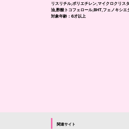
リスリチル,ポリエチレン,マイクロクリスタ
油,酢酸トコフェロール,BHT,フェノキシエタノー
対象年齢：6才以上
関連サイト