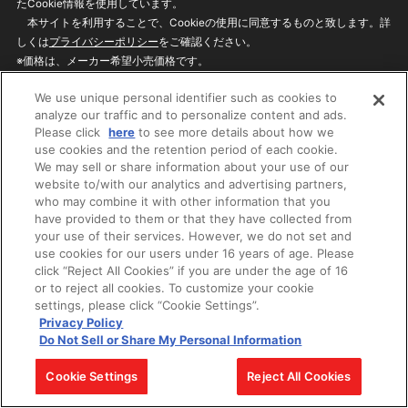
たCookie情報を使用しています。
本サイトを利用することで、Cookieの使用に同意するものと致します。詳
しくは
プライバシーポリシー
をご確認ください。
※価格は、メーカー希望小売価格です。
※商品名・発売日・価格などこのホームページの情報は変更になる場合がご
We use unique personal identifier such as cookies to
ざいますのでご了承ください。
analyze our traffic and to personalize content and ads.
Please click
here
to see more details about how we
use cookies and the retention period of each cookie.
privacypolicy
Do Not Sell or Share My
We may sell or share information about your use of our
Personal Information
website to/with our analytics and advertising partners,
ウェブサイトご利用条件
ソーシャルメディアポリシー
who may combine it with other information that you
個人情報保護方針
お問い合わせ
have provided to them or that they have collected from
your use of their services. However, we do not set and
use cookies for our users under 16 years of age. Please
click “Reject All Cookies” if you are under the age of 16
©BANDAI
or to reject all cookies. To customize your cookie
settings, please click “Cookie Settings”.
Privacy Policy
Do Not Sell or Share My Personal Information
コピーライト一覧を表示する
Cookie Settings
Reject All Cookies