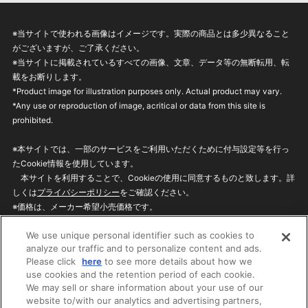
※当サイトで使われる画像はイメージです。実際の商品とは多少異なること
がございますが、ご了承ください。
※当サイトに掲載されているすべての画像、文章、データ等の無断転用、転
載をお断りします。
*Product image for illustration purposes only. Actual product may vary.
*Any use or reproduction of image, acritical or data from this site is
prohibited.
※本サイトでは、一部のサービスをご利用いただくために付与設定等を行っ
たCookie情報を使用しています。
本サイトを利用することで、Cookieの使用に同意するものと致します。詳
しくは
プライバシーポリシー
をご確認ください。
※価格は、メーカー希望小売価格です。
※商品名・発売日・価格などこのホームページの情報は変更になる場合がご
We use unique personal identifier such as cookies to
ざいますのでご了承ください。
analyze our traffic and to personalize content and ads.
Please click
here
to see more details about how we
use cookies and the retention period of each cookie.
privacypolicy
Do Not Sell or Share My
We may sell or share information about your use of our
Personal Information
website to/with our analytics and advertising partners,
ウェブサイトご利用条件
ソーシャルメディアポリシー