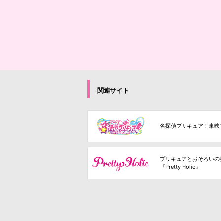
関連サイト
名探偵プリキュア！東映
プリキュアとおそろいの
『Pretty Holic』