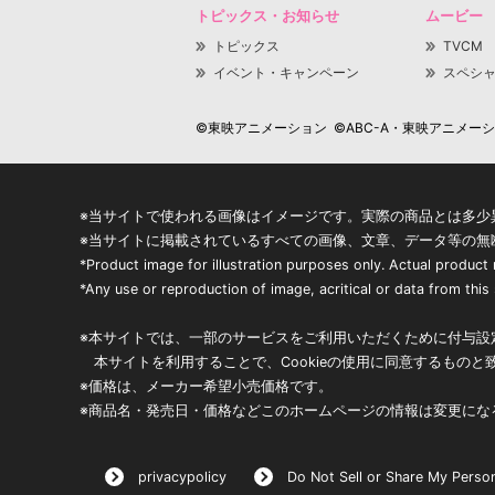
トピックス・お知らせ
ムービー
トピックス
TVCM
イベント・キャンペーン
スペシ
©東映アニメーション ©ABC-A・東映アニメーション
※当サイトで使われる画像はイメージです。実際の商品とは多少
※当サイトに掲載されているすべての画像、文章、データ等の無
*Product image for illustration purposes only. Actual product
*Any use or reproduction of image, acritical or data from this s
※本サイトでは、一部のサービスをご利用いただくために付与設定
本サイトを利用することで、Cookieの使用に同意するものと
※価格は、メーカー希望小売価格です。
※商品名・発売日・価格などこのホームページの情報は変更にな
privacypolicy
Do Not Sell or Share My Person