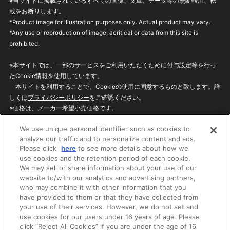
※当サイトに掲載されているすべての画像、文章、データ等の無断転用、転
載をお断りします。
*Product image for illustration purposes only. Actual product may vary.
*Any use or reproduction of image, acritical or data from this site is
prohibited.
※本サイトでは、一部のサービスをご利用いただくために付与設定等を行っ
たCookie情報を使用しています。
本サイトを利用することで、Cookieの使用に同意するものと致します。詳
しくは
プライバシーポリシー
をご確認ください。
※価格は、メーカー希望小売価格です。
※商品名・発売日・価格などこのホームページの情報は変更になる場合がご
We use unique personal identifier such as cookies to
ざいますのでご了承ください。
analyze our traffic and to personalize content and ads.
Please click
here
to see more details about how we
use cookies and the retention period of each cookie.
privacypolicy
Do Not Sell or Share My
We may sell or share information about your use of our
Personal Information
website to/with our analytics and advertising partners,
ウェブサイトご利用条件
ソーシャルメディアポリシー
who may combine it with other information that you
個人情報保護方針
お問い合わせ
have provided to them or that they have collected from
your use of their services. However, we do not set and
use cookies for our users under 16 years of age. Please
click “Reject All Cookies” if you are under the age of 16
©BANDAI