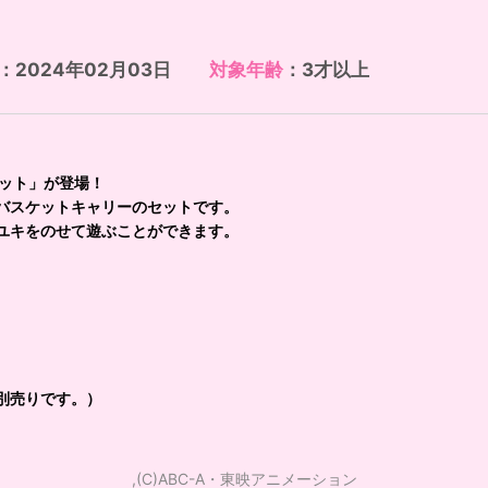
：2024年02月03日
対象年齢
：3才以上
セット」が登場！
バスケットキャリーのセットです。
ユキをのせて遊ぶことができます。
別売りです。）
,(C)ABC-A・東映アニメーション