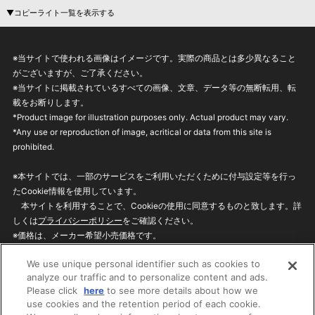
▼コピーライト一覧を表示する
※当サイトで使われる画像はイメージです。実際の商品とは多少異なること
がございますが、ご了承ください。
※当サイトに掲載されているすべての画像、文章、データ等の無断転用、転
載をお断りします。
*Product image for illustration purposes only. Actual product may vary.
*Any use or reproduction of image, acritical or data from this site is
prohibited.
※本サイトでは、一部のサービスをご利用いただくために付与設定等を行っ
たCookie情報を使用しています。
本サイトを利用することで、Cookieの使用に同意するものと致します。詳
しくは
プライバシーポリシー
をご確認ください。
※価格は、メーカー希望小売価格です。
※商品名・発売日・価格などこのホームページの情報は変更になる場合がご
We use unique personal identifier such as cookies to
ざいますのでご了承ください。
analyze our traffic and to personalize content and ads.
Please click
here
to see more details about how we
use cookies and the retention period of each cookie.
privacypolicy
Do Not Sell or Share My