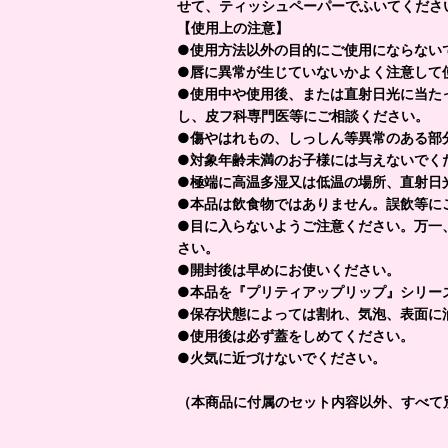
せて、ティッシュペーパーでふいてくださ
【使用上の注意】
●使用方法以外の目的にご使用にならない
●唇に異常が生じていないかよく注意して
●使用中や使用後、または直射日光に当た
し、皮フ科専門医等にご相談ください。
●傷やはれもの、しっしん等異常のある部
●対象年齢未満のお子様には与えないでく
●極端に高温多湿又は低温の場所、直射日
●本品は飲食物ではありません。誤飲等に
●目に入らないようご注意ください。万一
さい。
●開封後は早めにお使いください。
●本品を『プリティアップリップ』シリー
●保存状態によっては割れ、気泡、表面に
●使用後は必ず蓋をしめてください。
●火気に近づけないでください。
（本商品に付属のセット内容以外、すべて