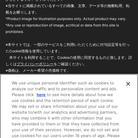
※当サイトに掲載されているすべての画像、文章、データ等の無断転用、転
載をお断りします。
*Product image for illustration purposes only. Actual product may vary.
*Any use or reproduction of image, acritical or data from this site is
prohibited.
※本サイトでは、一部のサービスをご利用いただくために付与設定等を行っ
たCookie情報を使用しています。
本サイトを利用することで、Cookieの使用に同意するものと致します。詳
しくは
プライバシーポリシー
をご確認ください。
※価格は、メーカー希望小売価格です。
※商品名・発売日・価格などこのホームページの情報は変更になる場合がご
We use unique personal identifier such as cookies to
ざいますのでご了承ください。
analyze our traffic and to personalize content and ads.
Please click
here
to see more details about how we
use cookies and the retention period of each cookie.
privacypolicy
Do Not Sell or Share My
We may sell or share information about your use of our
Personal Information
website to/with our analytics and advertising partners,
ウェブサイトご利用条件
ソーシャルメディアポリシー
who may combine it with other information that you
個人情報保護方針
お問い合わせ
have provided to them or that they have collected from
your use of their services. However, we do not set and
use cookies for our users under 16 years of age. Please