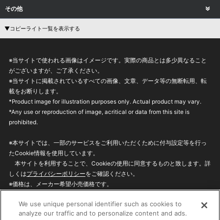
その他
▼コピーライト一覧を表示する
※当サイトで使われる画像はイメージです。実際の商品とは多少異なること
がございますが、ご了承ください。
※当サイトに掲載されているすべての画像、文章、データ等の無断転用、転
載をお断りします。
*Product image for illustration purposes only. Actual product may vary.
*Any use or reproduction of image, acritical or data from this site is
prohibited.
※本サイトでは、一部のサービスをご利用いただくために付与設定等を行っ
たCookie情報を使用しています。
本サイトを利用することで、Cookieの使用に同意するものと致します。詳
しくは
プライバシーポリシー
をご確認ください。
※価格は、メーカー希望小売価格です。
※商品名・発売日・価格などこのホームページの情報は変更になる場合がご
We use unique personal identifier such as cookies to
ざいますのでご了承ください。
analyze our traffic and to personalize content and ads.