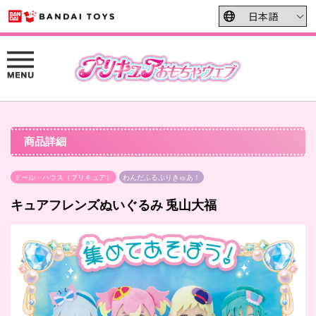
商品詳細
ドール・ハウス（プリキュア）
わんだふるぷりきゅあ！
キュアフレンズぬいぐるみ 兎山大福