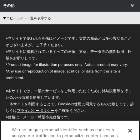
その他
▼コピーライト一覧を表示する
※当サイトで使われる画像はイメージです。実際の商品とは多少異なること
がございますが、ご了承ください。
※当サイトに掲載されているすべての画像、文章、データ等の無断転用、転
載をお断りします。
*Product image for illustration purposes only. Actual product may vary.
*Any use or reproduction of image, acritical or data from this site is
prohibited.
※本サイトでは、一部のサービスをご利用いただくために付与設定等を行っ
たCookie情報を使用しています。
本サイトを利用することで、Cookieの使用に同意するものと致します。詳
しくは
プライバシーポリシー
をご確認ください。
※価格は、メーカー希望小売価格です。
※商品名・発売日・価格などこのホームページの情報は変更になる場合がご
We use unique personal identifier such as cookies to
ざいますのでご了承ください。
analyze our traffic and to personalize content and ads.