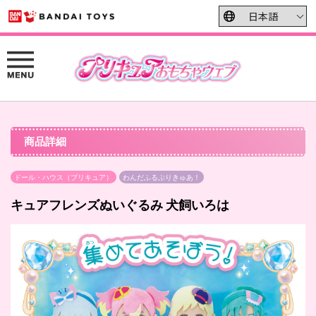
商品詳細
ドール・ハウス（プリキュア）
わんだふるぷりきゅあ！
キュアフレンズぬいぐるみ 犬飼いろは