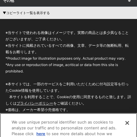
その他
▼コピーライト一覧を表示する
※当サイトで使われる画像はイメージです。実際の商品とは多少異なること
がございますが、ご了承ください。
※当サイトに掲載されているすべての画像、文章、データ等の無断転用、転
載をお断りします。
*Product image for illustration purposes only. Actual product may vary.
*Any use or reproduction of image, acritical or data from this site is
prohibited.
※本サイトでは、一部のサービスをご利用いただくために付与設定等を行っ
たCookie情報を使用しています。
本サイトを利用することで、Cookieの使用に同意するものと致します。詳
しくは
プライバシーポリシー
をご確認ください。
※価格は、メーカー希望小売価格です。
※商品名・発売日・価格などこのホームページの情報は変更になる場合がご
We use unique personal identifier such as cookies to
ざいますのでご了承ください。
analyze our traffic and to personalize content and ads.
Please click
here
to see more details about how we