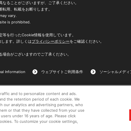
異なることがございますが、ご了承ください。
断転用、転載をお断りします。
 may vary.
ite is prohibited.
等を行ったCookie情報を使用しています。
致します。詳しくは
プライバシーポリシー
をご確認ください。
る場合がございますのでご了承ください。
al Information
ウェブサイトご利用条件
ソーシャルメディ
raffic and to personalize content and ads.
©BANDAI
nd the retention period of each cookie. We
th our analytics and advertising partners, who
them or that they have collected from your use
 users under 16 years of age. Please click
 cookies. To customize your cookie settings,
コピーライト一覧を表示する