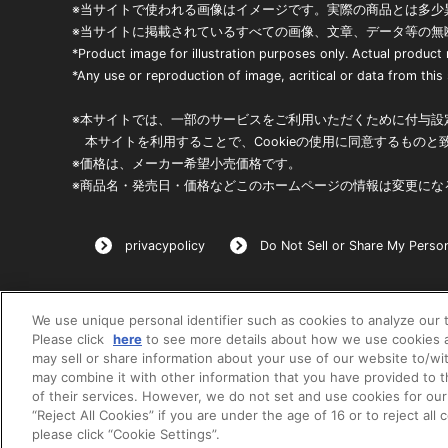
※当サイトで使われる画像はイメージです。実際の商品とは多少
※当サイトに掲載されているすべての画像、文章、データ等の無
*Product image for illustration purposes only. Actual product
*Any use or reproduction of image, acritical or data from this s
※本サイトでは、一部のサービスをご利用いただくために付与設定
本サイトを利用することで、Cookieの使用に同意するものと
※価格は、メーカー希望小売価格です。
※商品名・発売日・価格などこのホームページの情報は変更にな
privacypolicy
Do Not Sell or Share My Person
We use unique personal identifier such as cookies to analyze our t
Please click
here
to see more details about how we use cookies a
may sell or share information about your use of our website to/wi
may combine it with other information that you have provided to 
of their services. However, we do not set and use cookies for our
“Reject All Cookies” if you are under the age of 16 or to reject all
please click “Cookie Settings”.