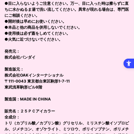
●目に入らないようご注意ください。万一、目に入った時は擦らずに直
ちに水かぬるま湯で洗い流してください。異常が現れる場合は、専門医
にご相談ください。
●開封後は早めにお使いください。
●本品と他の商品を併用しないでください。
●使用後は必ず蓋をしめてください。
●火気に近づけないでください。
発売元：
株式会社バンダイ
製造版元：
株式会社OAKインターナショナル
〒111-0043 東京都台東区駒形1-7-11
東武浅草駒形ビル9階
製造国：MADE IN CHINA
販売名：２５ＰＣアイカラー
全成分：
トリ（カプリル酸／カプリン酸）グリセリル、ミリスチン酸イソプロピ
ル、ジメチコン、オゾケライト、ミツロウ、ポリイソブテン、ポリメチ