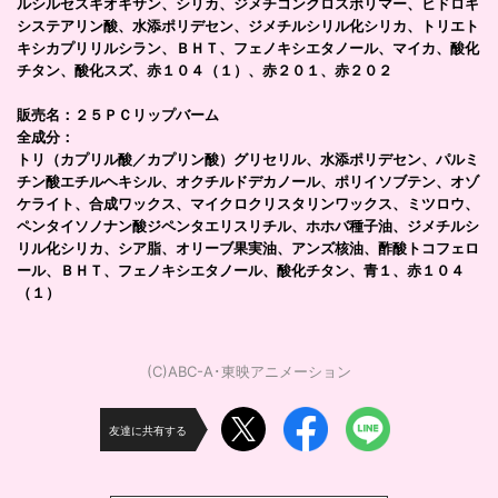
ルシルセスキオキサン、シリカ、ジメチコンクロスポリマー、ヒドロキ
システアリン酸、水添ポリデセン、ジメチルシリル化シリカ、トリエト
キシカプリリルシラン、ＢＨＴ、フェノキシエタノール、マイカ、酸化
チタン、酸化スズ、赤１０４（１）、赤２０１、赤２０２
販売名：２５ＰＣリップバーム
全成分：
トリ（カプリル酸／カプリン酸）グリセリル、水添ポリデセン、パルミ
チン酸エチルヘキシル、オクチルドデカノール、ポリイソブテン、オゾ
ケライト、合成ワックス、マイクロクリスタリンワックス、ミツロウ、
ペンタイソノナン酸ジペンタエリスリチル、ホホバ種子油、ジメチルシ
リル化シリカ、シア脂、オリーブ果実油、アンズ核油、酢酸トコフェロ
ール、ＢＨＴ、フェノキシエタノール、酸化チタン、青１、赤１０４
（１）
(C)ABC-A･東映アニメーション
友達に共有する