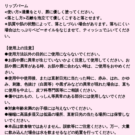
リップバーム
<使い方>適量をとり、唇に優しく塗ってください。
<落とし方>石鹸を泡立てて優しくこすると落とせます。
※肌質や肌の状態によって、落としづらい場合があります。落ちにくい
場合はたっぷりベビーオイルをなじませて、ティッシュでふいてくださ
い。
【使用上の注意】
●使用方法以外の目的にご使用にならないでください。
●お肌や唇に異常が生じていないかよく注意して使用してください。お
肌や唇に異常がある時、お肌や唇に合わない時は、ご使用をおやめくだ
さい。
●使用中や使用後、または直射日光に当たった時に、赤み、はれ、かゆ
み、刺激、色抜け（白斑等）や黒ずみなどの異常が現れた場合は、直ち
に使用を中止し、皮フ科専門医等にご相談ください。
●傷やはれもの、しっしん等異常のある部分には使用しないでくださ
い。
●対象年齢未満のお子様には与えないでください。
●極端に高温多湿又は低温の場所、直射日光の当たる場所には保管しな
いでください。
●本品は飲食物ではありません。誤飲等にご注意ください。万一、大量
に飲み込んだ場合は水を飲ませるなどの処置を行ってください。