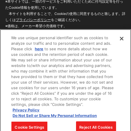
※本サイトでは、一部のサービスをご利用いただくために付与設定等を行っ
たCookie情報を使用しています。
本サイトを利用することで、Cookieの使用に同意するものと致します。詳
しくは
プライバシーポリシー
をご確認ください。
※価格は、メーカー希望小売価格です。
※商品名・発売日・価格などこのホームページの情報は変更になる場合がご
We use unique personal identifier such as cookies to
ざいますのでご了承ください。
analyze our traffic and to personalize content and ads.
Please click
here
to see more details about how we
use cookies and the retention period of each cookie.
privacypolicy
Do Not Sell or Share My
We may sell or share information about your use of our
Personal Information
website to/with our analytics and advertising partners,
ウェブサイトご利用条件
ソーシャルメディアポリシー
who may combine it with other information that you
個人情報保護方針
お問い合わせ
have provided to them or that they have collected from
your use of their services. However, we do not set and
use cookies for our users under 16 years of age. Please
click “Reject All Cookies” if you are under the age of 16
©BANDAI
or to reject all cookies. To customize your cookie
settings, please click “Cookie Settings”.
Privacy Policy
Do Not Sell or Share My Personal Information
コピーライト一覧を表示する
Cookie Settings
Reject All Cookies