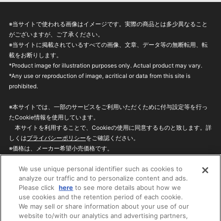
※当サイトで使われる画像はイメージです。実際の商品とは多少異なること
がございますが、ご了承ください。
※当サイトに掲載されているすべての画像、文章、データ等の無断転用、転
載をお断りします。
*Product image for illustration purposes only. Actual product may vary.
*Any use or reproduction of image, acritical or data from this site is
prohibited.
※本サイトでは、一部のサービスをご利用いただくために付与設定等を行っ
たCookie情報を使用しています。
本サイトを利用することで、Cookieの使用に同意するものと致します。詳
しくは
プライバシーポリシー
をご確認ください。
※価格は、メーカー希望小売価格です。
※商品名・発売日・価格などこのホームページの情報は変更になる場合がご
We use unique personal identifier such as cookies to
ざいますのでご了承ください。
analyze our traffic and to personalize content and ads.
Please click
here
to see more details about how we
use cookies and the retention period of each cookie.
privacypolicy
Do Not Sell or Share My
We may sell or share information about your use of our
Personal Information
website to/with our analytics and advertising partners,
ウェブサイトご利用条件
ソーシャルメディアポリシー