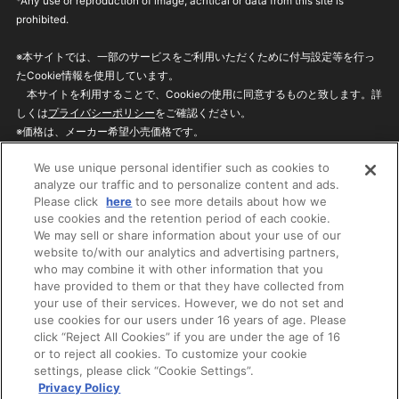
*Any use or reproduction of image, acritical or data from this site is
prohibited.
※本サイトでは、一部のサービスをご利用いただくために付与設定等を行っ
たCookie情報を使用しています。
本サイトを利用することで、Cookieの使用に同意するものと致します。詳
しくは
プライバシーポリシー
をご確認ください。
※価格は、メーカー希望小売価格です。
※商品名・発売日・価格などこのホームページの情報は変更になる場合がご
We use unique personal identifier such as cookies to
ざいますのでご了承ください。
analyze our traffic and to personalize content and ads.
Please click
here
to see more details about how we
use cookies and the retention period of each cookie.
privacypolicy
Do Not Sell or Share My
We may sell or share information about your use of our
Personal Information
website to/with our analytics and advertising partners,
ウェブサイトご利用条件
ソーシャルメディアポリシー
who may combine it with other information that you
個人情報保護方針
お問い合わせ
have provided to them or that they have collected from
your use of their services. However, we do not set and
use cookies for our users under 16 years of age. Please
click “Reject All Cookies” if you are under the age of 16
©BANDAI
or to reject all cookies. To customize your cookie
settings, please click “Cookie Settings”.
Privacy Policy