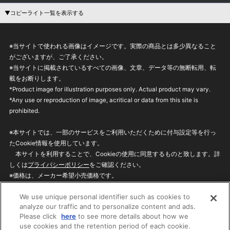
▼コピーライト一覧を表示する
※当サイトで使われる画像はイメージです。実際の商品とは多少異なること
がございますが、ご了承ください。
※当サイトに掲載されているすべての画像、文章、データ等の無断転用、転
載をお断りします。
*Product image for illustration purposes only. Actual product may vary.
*Any use or reproduction of image, acritical or data from this site is
prohibited.
※本サイトでは、一部のサービスをご利用いただくために付与設定等を行っ
たCookie情報を使用しています。
本サイトを利用することで、Cookieの使用に同意するものと致します。詳
しくは
プライバシーポリシー
をご確認ください。
※価格は、メーカー希望小売価格です。
※商品名・発売日・価格などこのホームページの情報は変更になる場合がご
We use unique personal identifier such as cookies to
ざいますのでご了承ください。
analyze our traffic and to personalize content and ads.
Please click
here
to see more details about how we
use cookies and the retention period of each cookie.
privacypolicy
Do Not Sell or Share My