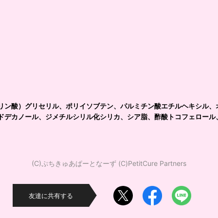
リン酸）グリセリル、ポリイソブテン、パルミチン酸エチルヘキシル、
ドデカノール、ジメチルシリル化シリカ、シア脂、酢酸トコフェロール
(C)ぷちきゅあぱーとなーず (C)PetitCure Partners
友達に共有する