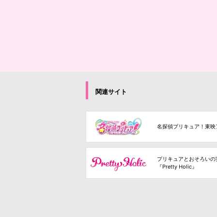
関連サイト
名探偵プリキュア！東映
プリキュアとおそろいの
『Pretty Holic』