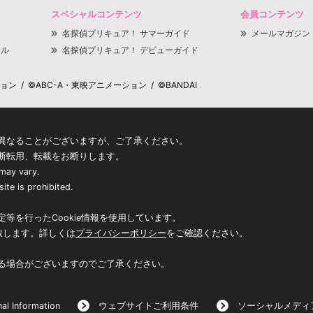
スペシャルコンテンツ
会員コンテンツ
名探偵プリキュア！ サマーガイド
メールマガジン
ャル
名探偵プリキュア！ デビューガイド
 / ©ABC-A・東映アニメーション / ©BANDAI
異なることがございますが、ご了承ください。
断転用、転載をお断りします。
 may vary.
ite is prohibited.
等を行ったCookie情報を使用しています。
致します。詳しくは
プライバシーポリシー
をご確認ください。
る場合がございますのでご了承ください。
al Information
ウェブサイトご利用条件
ソーシャルメディ