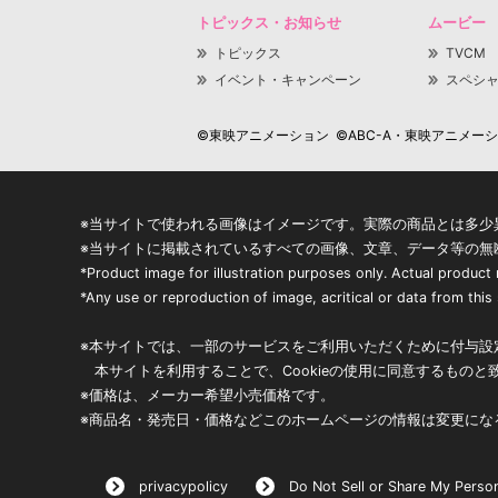
トピックス・お知らせ
ムービー
トピックス
TVCM
イベント・キャンペーン
スペシ
©東映アニメーション ©ABC-A・東映アニメーション
※当サイトで使われる画像はイメージです。実際の商品とは多少
※当サイトに掲載されているすべての画像、文章、データ等の無
*Product image for illustration purposes only. Actual product
*Any use or reproduction of image, acritical or data from this s
※本サイトでは、一部のサービスをご利用いただくために付与設定
本サイトを利用することで、Cookieの使用に同意するものと
※価格は、メーカー希望小売価格です。
※商品名・発売日・価格などこのホームページの情報は変更にな
privacypolicy
Do Not Sell or Share My Person