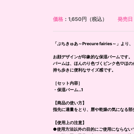
価格
：1,650円（税込）
発売日
「ぷちきゅあ～Precure fairies
お顔デザインが印象的な保湿バームです。
バームは、ほんのり色づくピンク色♡ほの
持ち歩きに便利なサイズ感です。
［セット内容］
・保湿バーム…1
【商品の使い方】
指先に適量をとり、唇や乾燥の気になる部
【使用上の注意】
●使用方法以外の目的にご使用にならない