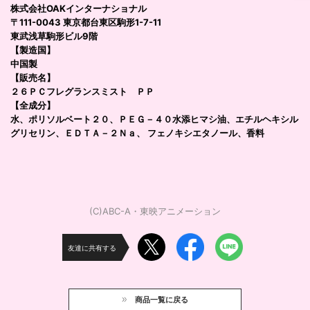
株式会社OAKインターナショナル
〒111-0043 東京都台東区駒形1-7-11
東武浅草駒形ビル9階
【製造国】
中国製
【販売名】
２６ＰＣフレグランスミスト ＰＰ
【全成分】
水、ポリソルベート２０、ＰＥＧ－４０水添ヒマシ油、エチルヘキシル
グリセリン、ＥＤＴＡ－２Ｎａ、 フェノキシエタノール、香料
(C)ABC-A・東映アニメーション
友達に共有する
商品一覧に戻る