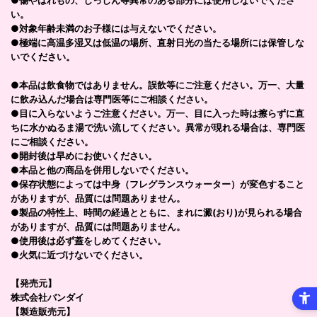
●傷やはれもの、しっしん等異常のある部分には使用しないでくださ
い。
●対象年齢未満のお子様には与えないでください。
●極端に高温多湿又は低温の場所、直射日光の当たる場所には保管しな
いでください。
●本品は飲食物ではありません。誤飲等にご注意ください。万一、大量
に飲み込んだ場合は専門医等にご相談ください。
●目に入らないようご注意ください。万一、目に入った時は擦らずに直
ちに水かぬるま湯で洗い流してください。異常が現れる場合は、専門医
にご相談ください。
●開封後は早めにお使いください。
●本品と他の商品を併用しないでください。
●保存状態によっては中身（フレグランスウォーター）が変色すること
がありますが、品質には問題ありません。
●製品の特性上、時間の経過とともに、まれに澱(おり)が見られる場合
がありますが、品質には問題ありません。
●使用後は必ず蓋をしめてください。
●火気に近づけないでください。
【発売元】
株式会社バンダイ
【製造販売元】