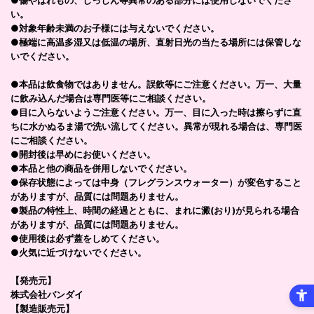
●傷やはれもの、しっしん等異常のある部分には使用しないでくださ
い。
●対象年齢未満のお子様には与えないでください。
●極端に高温多湿又は低温の場所、直射日光の当たる場所には保管しな
いでください。
●本品は飲食物ではありません。誤飲等にご注意ください。万一、大量
に飲み込んだ場合は専門医等にご相談ください。
●目に入らないようご注意ください。万一、目に入った時は擦らずに直
ちに水かぬるま湯で洗い流してください。異常が現れる場合は、専門医
にご相談ください。
●開封後は早めにお使いください。
●本品と他の商品を併用しないでください。
●保存状態によっては中身（フレグランスウォーター）が変色すること
がありますが、品質には問題ありません。
●製品の特性上、時間の経過とともに、まれに澱(おり)が見られる場合
がありますが、品質には問題ありません。
●使用後は必ず蓋をしめてください。
●火気に近づけないでください。
【発売元】
株式会社バンダイ
【製造販売元】