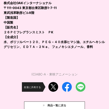
株式会社OAKインターナショナル
〒111-0043 東京都台東区駒形1-7-11
東武浅草駒形ビル9階
【製造国】
中国製
【販売名】
２６ＰＣフレグランスミスト ＰK
【全成分】
水、ポリソルベート２０、ＰＥＧ－４０水添ヒマシ油、エチルヘキシル
グリセリン、ＥＤＴＡ－２Ｎａ、 フェノキシエタノール、香料
(C)ABC-A・東映アニメーション
友達に共有する
商品一覧に戻る