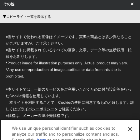
その他
▼コピーライト一覧を表示する
※当サイトで使われる画像はイメージです。実際の商品とは多少異なること
がございますが、ご了承ください。
※当サイトに掲載されているすべての画像、文章、データ等の無断転用、転
載をお断りします。
*Product image for illustration purposes only. Actual product may vary.
*Any use or reproduction of image, acritical or data from this site is
prohibited.
※本サイトでは、一部のサービスをご利用いただくために付与設定等を行っ
たCookie情報を使用しています。
本サイトを利用することで、Cookieの使用に同意するものと致します。詳
しくは
プライバシーポリシー
をご確認ください。
※価格は、メーカー希望小売価格です。
※商品名・発売日・価格などこのホームページの情報は変更になる場合がご
We use unique personal identifier such as cookies to
ざいますのでご了承ください。
analyze our traffic and to personalize content and ads.