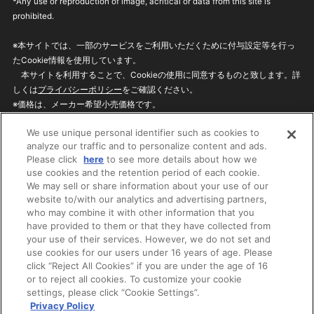
*Any use or reproduction of image, acritical or data from this site is
prohibited.
※本サイトでは、一部のサービスをご利用いただくために付与設定等を行っ
たCookie情報を使用しています。
本サイトを利用することで、Cookieの使用に同意するものと致します。詳
しくは
プライバシーポリシー
をご確認ください。
※価格は、メーカー希望小売価格です。
※商品名・発売日・価格などこのホームページの情報は変更になる場合がご
We use unique personal identifier such as cookies to
ざいますのでご了承ください。
analyze our traffic and to personalize content and ads.
Please click
here
to see more details about how we
use cookies and the retention period of each cookie.
privacypolicy
Do Not Sell or Share My
We may sell or share information about your use of our
Personal Information
website to/with our analytics and advertising partners,
ウェブサイトご利用条件
ソーシャルメディアポリシー
who may combine it with other information that you
個人情報保護方針
お問い合わせ
have provided to them or that they have collected from
your use of their services. However, we do not set and
use cookies for our users under 16 years of age. Please
click “Reject All Cookies” if you are under the age of 16
©BANDAI
or to reject all cookies. To customize your cookie
settings, please click “Cookie Settings”.
Privacy Policy