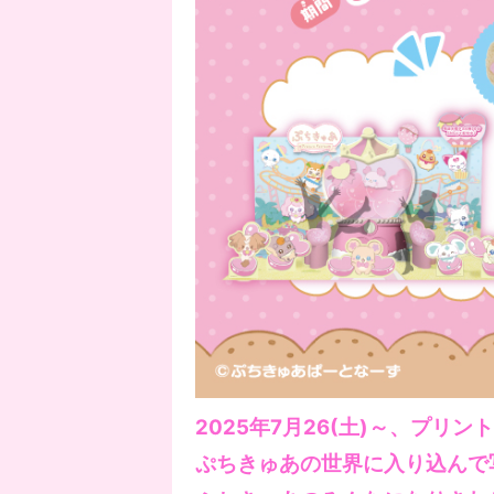
2025年7月26(土)～、プリ
ぷちきゅあの世界に入り込んで