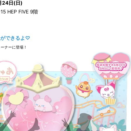
月24日(日)
EP FIVE 9階
とができるよ♡
コーナーに登場！