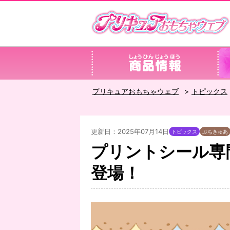
プリキュアおもちゃウェブ
トピックス
更新日：2025年07月14日
トピックス
ぷちきゅあ
プリントシール専門
登場！