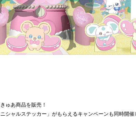
ちきゅあ商品を販売！
ニシャルステッカー」がもらえるキャンペーンも同時開催