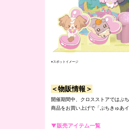
※スポットイメージ
＜物販情報＞
開催期間中、クロスストアではぷ
商品をお買い上げで「ぷちきゅあイ
▼販売アイテム一覧