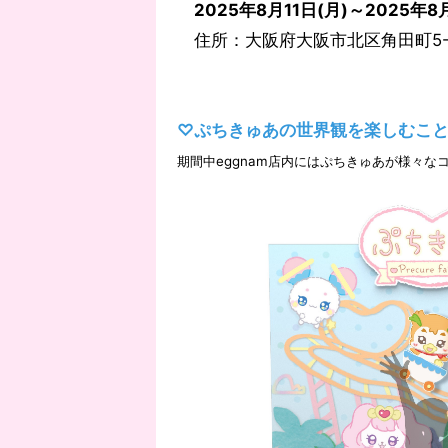
2025年8月11日(月)～2025年8
住所：大阪府大阪市北区角田町5-15 H
♡ぷちきゅあの世界観を楽しむこ
期間中eggnam店内にはぷちきゅあが様々な