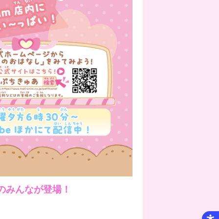
あ」のみんなが登場！