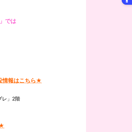
）」では
設情報はこちら★
ブレ」2階
★