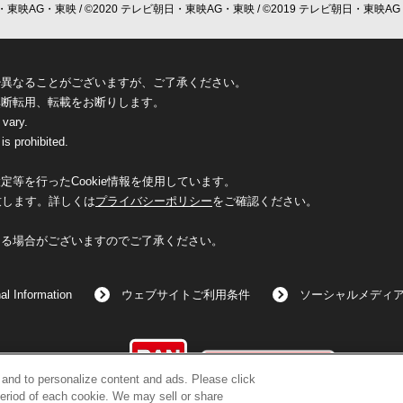
東映AG・東映 / ©2020 テレビ朝日・東映AG・東映 / ©2019 テレビ朝日・東映AG
少異なることがございますが、ご了承ください。
無断転用、転載をお断りします。
 vary.
is prohibited.
等を行ったCookie情報を使用しています。
致します。詳しくは
プライバシーポリシー
をご確認ください。
なる場合がございますのでご了承ください。
al Information
ウェブサイトご利用条件
ソーシャルメディ
©BANDAI
c and to personalize content and ads. Please click
eriod of each cookie. We may sell or share