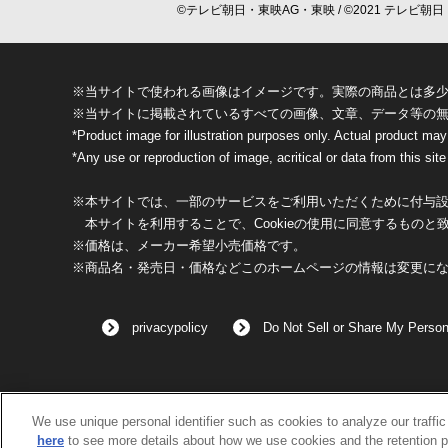
©テレビ朝日・東映AG・東映 / ©2021 テレビ朝日・
※当サイトで使われる画像はイメージです。実際の商品とは多
※当サイトに掲載されているすべての画像、文章、データ等の
*Product image for illustration purposes only. Actual product may
*Any use or reproduction of image, acritical or data from this site 
※本サイトでは、一部のサービスをご利用いただくために付与設定
本サイトを利用することで、Cookieの使用に同意するものと
※価格は、メーカー希望小売価格です。
※商品名・発売日・価格などこのホームページの情報は変更に
privacypolicy
Do Not Sell or Share My Person
We use unique personal identifier such as cookies to analyze our traffi
here
to see more details about how we use cookies and the retention p