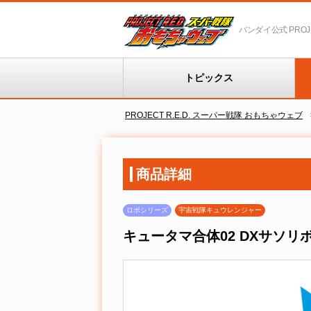
バンダイ公式 PROJEC
トピックス
PROJECT R.E.D. スーパー戦隊 おもちゃウェブ
商品詳細
ロボシリーズ
宇宙戦隊キュウレンジャー
キュータマ合体02 DXサソリ