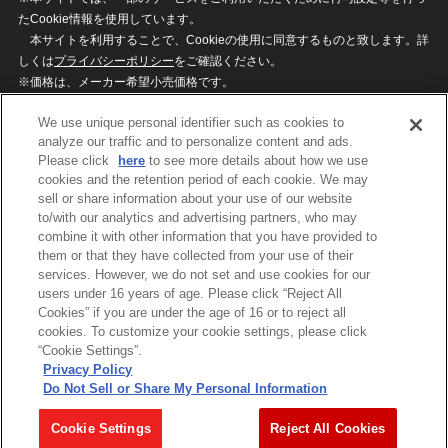
たCookie情報を使用しています。
本サイトを利用することで、Cookieの使用に同意するものと致します。詳
しくは
プライバシーポリシー
をご確認ください。
※価格は、メーカー希望小売価格です。
※商品名・発売日・価格などこのホームページの情報は変更になる場合がご
We use unique personal identifier such as cookies to
ざいますのでご了承ください。
analyze our traffic and to personalize content and ads.
Please click
here
to see more details about how we use
cookies and the retention period of each cookie. We may
privacypolicy
Do Not Sell or Share My
sell or share information about your use of our website
Personal Information
to/with our analytics and advertising partners, who may
ウェブサイトご利用条件
ソーシャルメディアポリシー
combine it with other information that you have provided to
個人情報保護方針
お問い合わせ
them or that they have collected from your use of their
services. However, we do not set and use cookies for our
users under 16 years of age. Please click “Reject All
Cookies” if you are under the age of 16 or to reject all
©BANDAI
cookies. To customize your cookie settings, please click
“Cookie Settings”.
Privacy Policy
Do Not Sell or Share My Personal Information
コピーライト一覧を表示する
Cookie Settings
Reject All Cookies