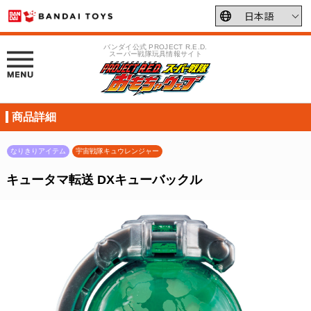
バンダイ公式 PROJECT R.E.D.
スーパー戦隊玩具情報サイト
商品詳細
なりきりアイテム
宇宙戦隊キュウレンジャー
キュータマ転送 DXキューバックル