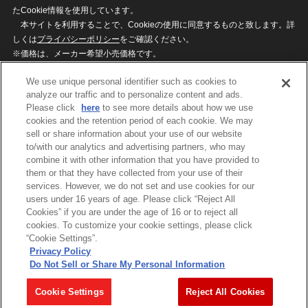
たCookie情報を使用しています。
本サイトを利用することで、Cookieの使用に同意するものと致します。詳
しくは
プライバシーポリシー
をご確認ください。
※価格は、メーカー希望小売価格です。
※商品名・発売日・価格などこのホームページの情報は変更になる場合がご
We use unique personal identifier such as cookies to
ざいますのでご了承ください。
analyze our traffic and to personalize content and ads.
Please click
here
to see more details about how we use
cookies and the retention period of each cookie. We may
privacypolicy
Do Not Sell or Share My
sell or share information about your use of our website
Personal Information
to/with our analytics and advertising partners, who may
ウェブサイトご利用条件
ソーシャルメディアポリシー
combine it with other information that you have provided to
個人情報保護方針
お問い合わせ
them or that they have collected from your use of their
services. However, we do not set and use cookies for our
users under 16 years of age. Please click “Reject All
Cookies” if you are under the age of 16 or to reject all
©BANDAI
cookies. To customize your cookie settings, please click
“Cookie Settings”.
Privacy Policy
Do Not Sell or Share My Personal Information
コピーライト一覧を表示する
Cookie Settings
Reject All Cookies