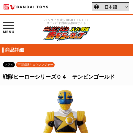
バンダイ公式 PROJECT R.E.D.
スーパー戦隊玩具情報サイト
商品詳細
ソフビ
宇宙戦隊キュウレンジャー
戦隊ヒーローシリーズ０４ テンビンゴールド