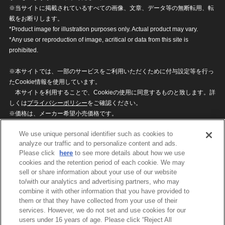
※当サイトに掲載されているすべての画像、文章、データ等の無断転用、転
載をお断りします。
*Product image for illustration purposes only. Actual product may vary.
*Any use or reproduction of image, acritical or data from this site is
prohibited.
※本サイトでは、一部のサービスをご利用いただくために付与設定等を行っ
たCookie情報を使用しています。
本サイトを利用することで、Cookieの使用に同意するものと致します。詳
しくは
プライバシーポリシー
をご確認ください。
※価格は、メーカー希望小売価格です。
※商品名・発売日・価格などこのホームページの情報は変更になる場合がご
We use unique personal identifier such as cookies to
ざいますのでご了承ください。
analyze our traffic and to personalize content and ads.
Please click
here
to see more details about how we use
cookies and the retention period of each cookie. We may
privacypolicy
Do Not Sell or Share My
sell or share information about your use of our website
Personal Information
to/with our analytics and advertising partners, who may
ウェブサイトご利用条件
ソーシャルメディアポリシー
combine it with other information that you have provided to
個人情報保護方針
お問い合わせ
them or that they have collected from your use of their
services. However, we do not set and use cookies for our
users under 16 years of age. Please click “Reject All