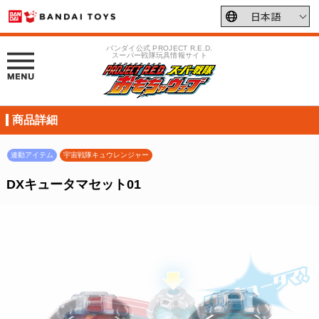
バンダイ公式 PROJECT R.E.D.
スーパー戦隊玩具情報サイト
商品詳細
連動アイテム
宇宙戦隊キュウレンジャー
DXキュータマセット01