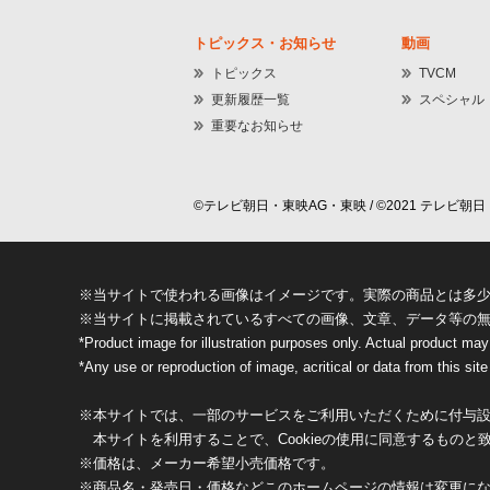
トピックス・お知らせ
動画
トピックス
TVCM
更新履歴一覧
スペシャル
重要なお知らせ
©テレビ朝日・東映AG・東映 / ©2021 テレビ朝日・
※当サイトで使われる画像はイメージです。実際の商品とは多
※当サイトに掲載されているすべての画像、文章、データ等の
*Product image for illustration purposes only. Actual product may
*Any use or reproduction of image, acritical or data from this site 
※本サイトでは、一部のサービスをご利用いただくために付与設定
本サイトを利用することで、Cookieの使用に同意するものと
※価格は、メーカー希望小売価格です。
※商品名・発売日・価格などこのホームページの情報は変更に