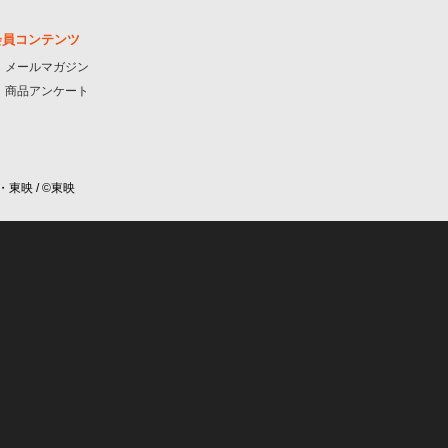
会員コンテンツ
メールマガジン
商品アンケート
・東映 / ©東映