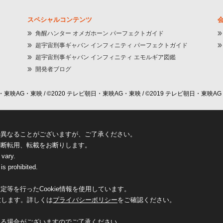
スペシャルコンテンツ
角醒ハンター オメガホーン パーフェクトガイド
超宇宙刑事ギャバン インフィニティ パーフェクトガイド
超宇宙刑事ギャバン インフィニティ エモルギア図鑑
開発者ブログ
東映AG・東映 / ©2020 テレビ朝日・東映AG・東映 / ©2019 テレビ朝日・東映AG
少異なることがございますが、ご了承ください。
無断転用、転載をお断りします。
 vary.
is prohibited.
等を行ったCookie情報を使用しています。
致します。詳しくは
プライバシーポリシー
をご確認ください。
なる場合がございますのでご了承ください。