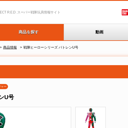
T R.E.D.
スーパー戦隊玩具情報サイト
商品を探す
動画
商品情報
戦隊ヒーローシリーズ パトレンU号
ジャー
ンU号